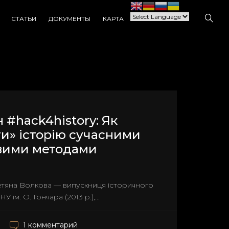
СТАТЬИ
ДОКУМЕНТЫ
КАРТА
 #hack4history: Як
ти» історію сучасними
вими методами
етяна Волкова — випускниця історичного
У ім. О. Гончара (2013 р.),...
1 комментарий