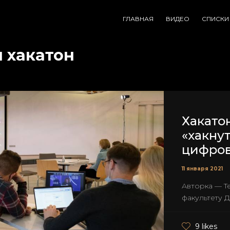
ГЛАВНАЯ
ВИДЕО
СПИСКИ
 хакатон
Хакатон
«хакну
цифро
11 января 2021
Авторка — Т
факультету ДН
9 likes