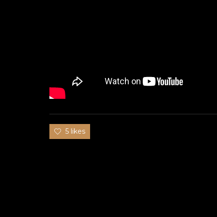
ry
5 likes